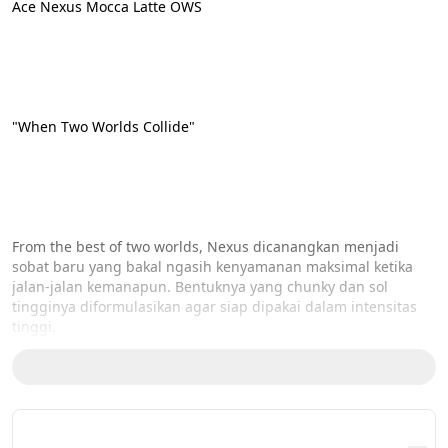
Ace Nexus Mocca Latte OWS

"When Two Worlds Collide"

From the best of two worlds, Nexus dicanangkan menjadi 
sobat baru yang bakal ngasih kenyamanan maksimal ketika 
jalan-jalan kemanapun. Bentuknya yang chunky dan sol 
tingginya diformulasikan agar siap dipakai dalam intensitas 
tinggi.

Kalau kamu pakai Nexus setiap hari, kami pastikan sepatu ini 
tetap kuat dan setia nemenin perjalanan kamu kemanapun
