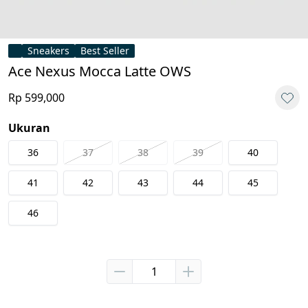
Sneakers
Best Seller
Ace Nexus Mocca Latte OWS
Rp 599,000
Ukuran
36
37
38
39
40
41
42
43
44
45
46